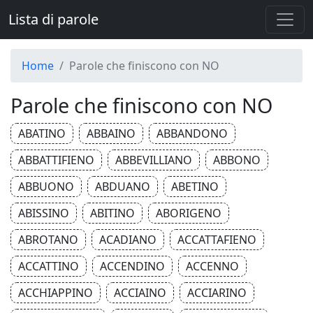
Lista di parole
Home
Parole che finiscono con NO
Parole che finiscono con NO
ABATINO
ABBAINO
ABBANDONO
ABBATTIFIENO
ABBEVILLIANO
ABBONO
ABBUONO
ABDUANO
ABETINO
ABISSINO
ABITINO
ABORIGENO
ABROTANO
ACADIANO
ACCATTAFIENO
ACCATTINO
ACCENDINO
ACCENNO
ACCHIAPPINO
ACCIAINO
ACCIARINO