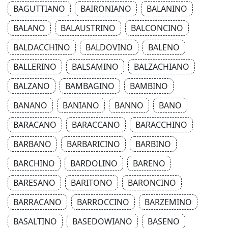
BAGUTTIANO
BAIRONIANO
BALANINO
BALANO
BALAUSTRINO
BALCONCINO
BALDACCHINO
BALDOVINO
BALENO
BALLERINO
BALSAMINO
BALZACHIANO
BALZANO
BAMBAGINO
BAMBINO
BANANO
BANIANO
BANNO
BANO
BARACANO
BARACCANO
BARACCHINO
BARBANO
BARBARICINO
BARBINO
BARCHINO
BARDOLINO
BARENO
BARESANO
BARITONO
BARONCINO
BARRACANO
BARROCCINO
BARZEMINO
BASALTINO
BASEDOWIANO
BASENO