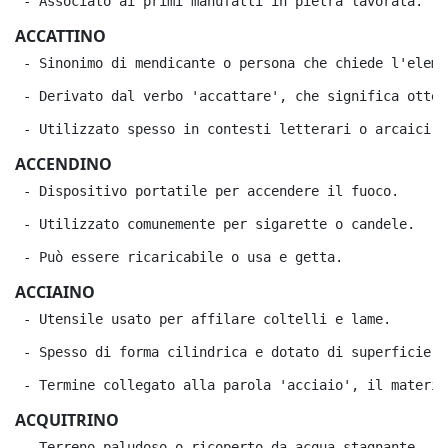
 - Associato ai primi manufatti in pietra lavorata.
ACCATTINO
 - Sinonimo di mendicante o persona che chiede l'elemo
 - Derivato dal verbo 'accattare', che significa otten
 - Utilizzato spesso in contesti letterari o arcaici.
ACCENDINO
 - Dispositivo portatile per accendere il fuoco.
 - Utilizzato comunemente per sigarette o candele.
 - Può essere ricaricabile o usa e getta.
ACCIAINO
 - Utensile usato per affilare coltelli e lame.
 - Spesso di forma cilindrica e dotato di superficie r
 - Termine collegato alla parola 'acciaio', il materia
ACQUITRINO
 - Terreno paludoso o ricoperto da acqua stagnante.