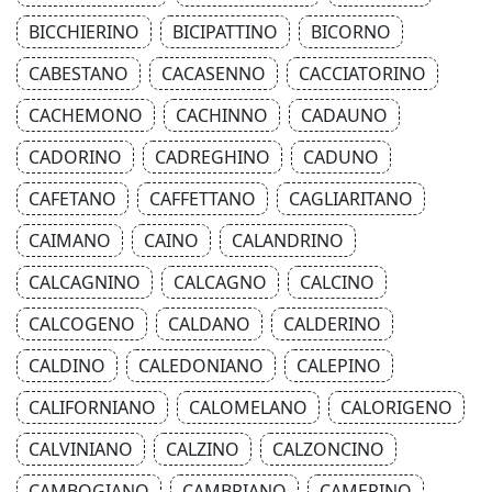
BICCHIERINO
BICIPATTINO
BICORNO
CABESTANO
CACASENNO
CACCIATORINO
CACHEMONO
CACHINNO
CADAUNO
CADORINO
CADREGHINO
CADUNO
CAFETANO
CAFFETTANO
CAGLIARITANO
CAIMANO
CAINO
CALANDRINO
CALCAGNINO
CALCAGNO
CALCINO
CALCOGENO
CALDANO
CALDERINO
CALDINO
CALEDONIANO
CALEPINO
CALIFORNIANO
CALOMELANO
CALORIGENO
CALVINIANO
CALZINO
CALZONCINO
CAMBOGIANO
CAMBRIANO
CAMERINO