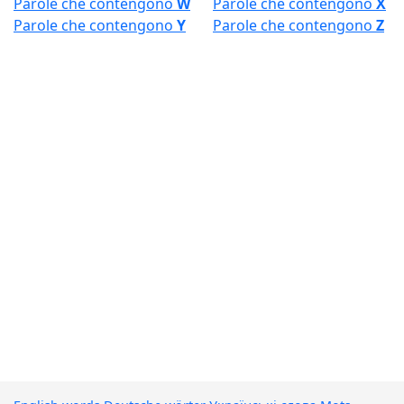
Parole che contengono
W
Parole che contengono
X
Parole che contengono
Y
Parole che contengono
Z