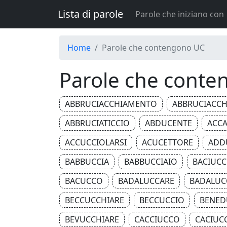
Lista di parole
Parole che iniziano con
Home
Parole che contengono UC
Parole che cont
ABBRUCIACCHIAMENTO
ABBRUCIACCH
ABBRUCIATICCIO
ABDUCENTE
ACCA
ACCUCCIOLARSI
ACUCETTORE
ADD
BABBUCCIA
BABBUCCIAIO
BACIUC
BACUCCO
BADALUCCARE
BADALUC
BECCUCCHIARE
BECCUCCIO
BENED
BEVUCCHIARE
CACCIUCCO
CACIUC