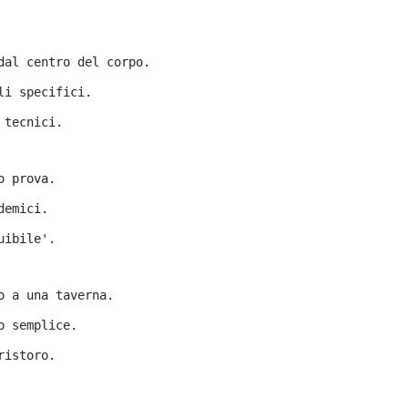
dal centro del corpo.
li specifici.
 tecnici.
o prova.
demici.
uibile'.
o a una taverna.
o semplice.
ristoro.