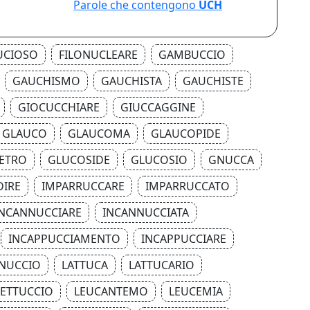
Parole che contengono
UCH
UCIOSO
FILONUCLEARE
GAMBUCCIO
GAUCHISMO
GAUCHISTA
GAUCHISTE
GIOCUCCHIARE
GIUCCAGGINE
GLAUCO
GLAUCOMA
GLAUCOPIDE
ETRO
GLUCOSIDE
GLUCOSIO
GNUCCA
DIRE
IMPARRUCCARE
IMPARRUCCATO
INCANNUCCIARE
INCANNUCCIATA
INCAPPUCCIAMENTO
INCAPPUCCIARE
INUCCIO
LATTUCA
LATTUCARIO
LETTUCCIO
LEUCANTEMO
LEUCEMIA