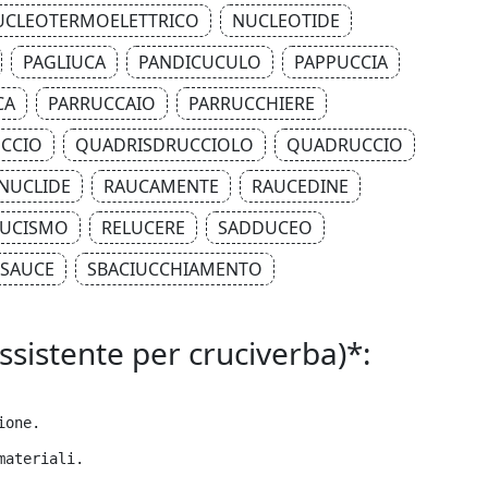
UCLEOTERMOELETTRICO
NUCLEOTIDE
PAGLIUCA
PANDICUCULO
PAPPUCCIA
CA
PARRUCCAIO
PARRUCCHIERE
CCIO
QUADRISDRUCCIOLO
QUADRUCCIO
NUCLIDE
RAUCAMENTE
RAUCEDINE
UCISMO
RELUCERE
SADDUCEO
SAUCE
SBACIUCCHIAMENTO
Assistente per cruciverba)*:
ione.
materiali.