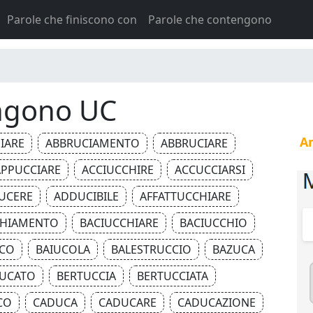
Parole che finiscono con
Parole che contengono
engono UC
Am
IARE
ABBRUCIAMENTO
ABBRUCIARE
PPUCCIARE
ACCIUCCHIRE
ACCUCCIARSI
UCERE
ADDUCIBILE
AFFATTUCCHIARE
CHIAMENTO
BACIUCCHIARE
BACIUCCHIO
CO
BAIUCOLA
BALESTRUCCIO
BAZUCA
UCATO
BERTUCCIA
BERTUCCIATA
CO
CADUCA
CADUCARE
CADUCAZIONE