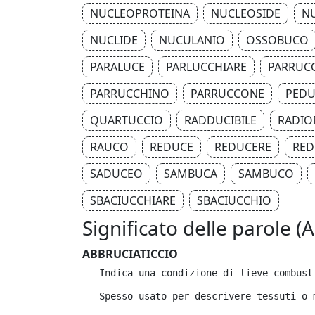
NUCLEOPROTEINA
NUCLEOSIDE
N
NUCLIDE
NUCULANIO
OSSOBUCO
PARALUCE
PARLUCCHIARE
PARRUC
PARRUCCHINO
PARRUCCONE
PEDU
QUARTUCCIO
RADDUCIBILE
RADIO
RAUCO
REDUCE
REDUCERE
RED
SADUCEO
SAMBUCA
SAMBUCO
SBACIUCCHIARE
SBACIUCCHIO
Significato delle parole (
ABBRUCIATICCIO
 - Indica una condizione di lieve combust
 - Spesso usato per descrivere tessuti o 