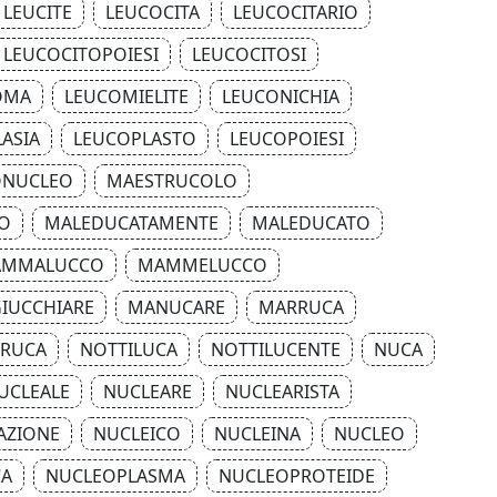
LEUCITE
LEUCOCITA
LEUCOCITARIO
LEUCOCITOPOIESI
LEUCOCITOSI
OMA
LEUCOMIELITE
LEUCONICHIA
ASIA
LEUCOPLASTO
LEUCOPOIESI
NUCLEO
MAESTRUCOLO
O
MALEDUCATAMENTE
MALEDUCATO
MMALUCCO
MAMMELUCCO
IUCCHIARE
MANUCARE
MARRUCA
RUCA
NOTTILUCA
NOTTILUCENTE
NUCA
UCLEALE
NUCLEARE
NUCLEARISTA
AZIONE
NUCLEICO
NUCLEINA
NUCLEO
CA
NUCLEOPLASMA
NUCLEOPROTEIDE