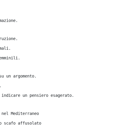
mazione.
ruzione.
mali.
emminili.
su un argomento.
.
 indicare un pensiero esagerato.
 nel Mediterraneo
o scafo affusolato