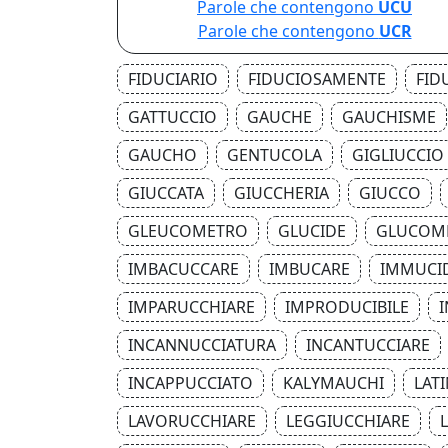
Parole che contengono
UCU
Parole che contengono
UCR
FIDUCIARIO
FIDUCIOSAMENTE
FID
GATTUCCIO
GAUCHE
GAUCHISME
GAUCHO
GENTUCOLA
GIGLIUCCIO
GIUCCATA
GIUCCHERIA
GIUCCO
GLEUCOMETRO
GLUCIDE
GLUCOM
IMBACUCCARE
IMBUCARE
IMMUCI
IMPARUCCHIARE
IMPRODUCIBILE
INCANNUCCIATURA
INCANTUCCIARE
INCAPPUCCIATO
KALYMAUCHI
LAT
LAVORUCCHIARE
LEGGIUCCHIARE